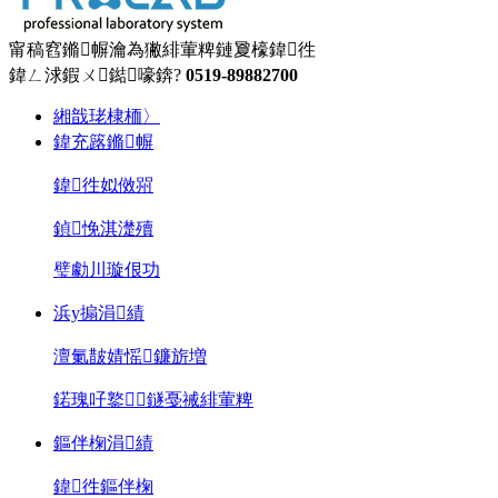
甯稿窞鏅幈瀹為獙緋葷粺鏈夐檺鍏徃
鍏ㄥ浗鍜ㄨ鐑嚎錛?
0519-89882700
緗戠珯棣栭〉
鍏充簬鏅幈
鍏徃姒傚喌
鍞悗淇濋殰
璧勮川璇佷功
浜у搧涓績
澶氭皵婧愮鐮旂増
鍩瑰吇鐜鐩戞祴緋葷粺
鏂伴椈涓績
鍏徃鏂伴椈