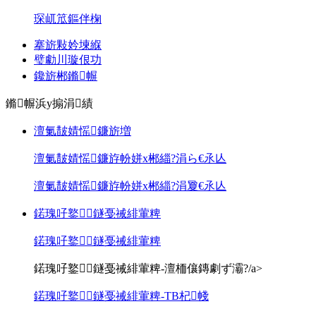
琛屼笟鏂伴椈
搴旂敤妗堜緥
璧勮川璇佷功
鑱旂郴鏅幈
鏅幈浜у搧涓績
澶氭皵婧愮鐮旂増
澶氭皵婧愮鐮斿帉姘х郴緇?涓ら€氶亾
澶氭皵婧愮鐮斿帉姘х郴緇?涓夐€氶亾
鍩瑰吇鐜鐩戞祴緋葷粺
鍩瑰吇鐜鐩戞祴緋葷粺
鍩瑰吇鐜鐩戞祴緋葷粺-澶栭儴鏄劇ず灞?/a>
鍩瑰吇鐜鐩戞祴緋葷粺-TB杞帴