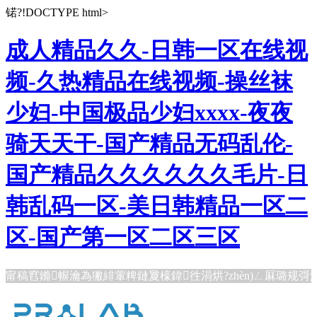
锘?!DOCTYPE html>
成人精品久久-日韩一区在线视
频-久热精品在线视频-操丝袜
少妇-中国极品少妇xxxx-夜夜
骑天天干-国产精品无码乱伦-
国产精品久久久久久久毛片-日
韩乱码一区-美日韩精品一区二
区-国产第一区二区三区
甯稿窞鏅幈瀹為獙緋葷粺鏈夐檺鍏徃涓烘?zhèn)ㄥ厤璐规彁渚?a hre
搧鐗?/a>銆?a href="/news/">鍘屾哀鍩瑰吇緗?/a>絳夌