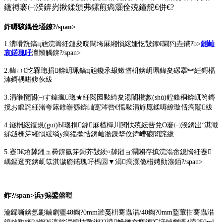
鑳禣褰㈠湀錛岃揪鍒頒弗鏍煎瘑灝佺殑鐘舵€併€?
鈼嗕駭鍝佺壒鐐?/span>
1.瀵嗗皝鎬ц兘浣籌紝鏈夋晥閬垮厤緗愪綋婕忔皵鎵€閫犳垚鐨?b>
鍘屾
哀鍩瑰吇
澶辮觸錛?/span>
2.鍏ㄩ€忔槑璁捐錛岄珮鎬ц兘鑱氶叝鏉愭枡錛岄珮鍏夋磥搴︼紝鎶楅
渿鎶楀啿鍑伙紱
3.涓嶉攬閽㈠す鍏瘋璁★紝閲囩敤綺夋湯闈欑數(shù)鍠鋒秱錛屼笉鏄
撹お鑹詫紝渚夸簬鎿嶄綔錛屾寔涔呰€愮敤涓斿厖鍒嗕繚璇佸瘑闂紱
4.鐩栦綋鍑規(guī)Ы璁捐鎼厤楂樿川閲忕殑紜呰兌O褰㈠湀錛岀‘淇濈
綈鐩栦笌緗愪綋绱у瘑緇撳悎錛屾湁鏁堥伩鍏嶆硠闇詫紱
5.蹇€熻繛鎺ュ彛錛氫笌鎶芥皵綆¤繛鎺ョ灛闂存搷浣滃畬鎴愶紝蹇
嵎鏂逛究錛屼笖淇濊瘉鍩瑰吇榪囩▼涓瘑灝佹棤娉勯湶銆?/span>
鈼?/span>
浜у搧鍙傛暟
瀹歸噺錛氬彲鏀劇疆48鍧?0mm濉戞枡騫蟲澘/40鍧?0mm鐜葷拑騫蟲澘