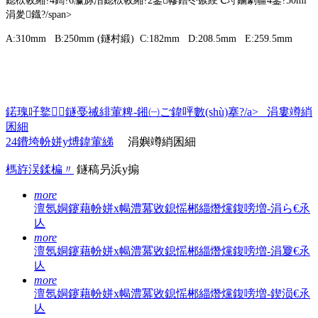
鎴栨斁緗?4鍧?6瀛旀澘鎴栨斁緗?2鍙幓鐠冭瘯綆℃垨鏀劇疆4鍙?50ml
涓夎鐡?/span>
A:310mm B:250mm (鐩村緞
) C:182mm D:208.5mm E:259.5mm
鍩瑰吇鐜鐩戞祴緋葷粺-鎺㈠ご鍏呯數(shù)搴?/a> 涓婁竴綃
囷細
24鐨垮帉姘у煿鍏葷綈
涓嬩竴綃囷細
榪斿洖鍒楄〃
鐩稿叧浜у搧
more
澶氬姛鑳藉帉姘х幆澧冪敓鎴愮郴緇熸爣鍑嗙増-涓ら€氶
亾
more
澶氬姛鑳藉帉姘х幆澧冪敓鎴愮郴緇熸爣鍑嗙増-涓夐€氶
亾
more
澶氬姛鑳藉帉姘х幆澧冪敓鎴愮郴緇熸爣鍑嗙増-鍥涢€氶
亾