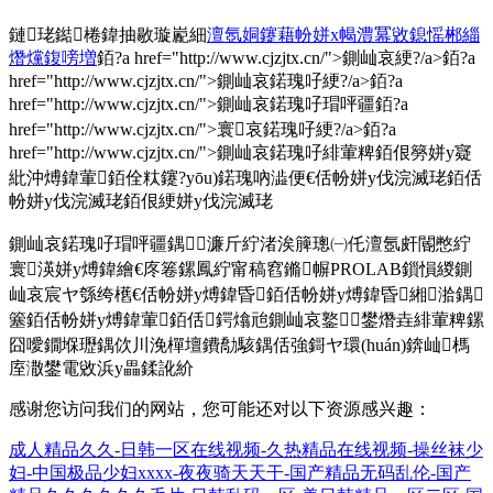
鏈珯鐑棬鍏抽敭璇嶏細
澶氬姛鑳藉帉姘х幆澧冪敓鎴愮郴緇
熸爣鍑嗙増
銆?a href="http://www.cjzjtx.cn/">鍘屾哀綆?/a>銆?a
href="http://www.cjzjtx.cn/">鍘屾哀鍩瑰吇綆?/a>銆?a
href="http://www.cjzjtx.cn/">鍘屾哀鍩瑰吇瑁呯疆銆?a
href="http://www.cjzjtx.cn/">寰哀鍩瑰吇綆?/a>銆?a
href="http://www.cjzjtx.cn/">鍘屾哀鍩瑰吇緋葷粺銆佷簩姘у寲
紕沖煿鍏葷銆佺粏鑳?yōu)鍩瑰吶澁便€佸帉姘у伐浣滅珯銆佸
帉姘у伐浣滅珯銆佷綆姘у伐浣滅珯
鍘屾哀鍩瑰吇瑁呯疆鍝濂斤紵渚涘簲璁㈠仛澶氬皯閽憋紵
寰渶姘у煿鍏繪€庝箞鏍鳳紵甯稿窞鏅幈PROLAB鎻愪緵鍘
屾哀宸ヤ綔绔欍€佸帉姘у煿鍏昏銆佸帉姘у煿鍏昏緗湁鍝
簺銆佸帉姘у煿鍏葷銆佸鍔熻兘鍘屾哀鐜鐢熸垚緋葷粺鏍
囧噯鐗堢瓑鍝佽川浼樿壇鐨勪駭鍝佸強鎶ヤ環(huán)錛屾榪
庢潵鐢電敓浜у畾鍒訛紒
感谢您访问我们的网站，您可能还对以下资源感兴趣：
成人精品久久-日韩一区在线视频-久热精品在线视频-操丝袜少
妇-中国极品少妇xxxx-夜夜骑天天干-国产精品无码乱伦-国产