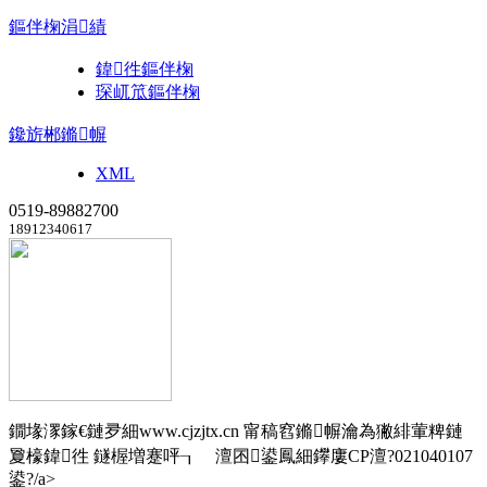
鏂伴椈涓績
鍏徃鏂伴椈
琛屼笟鏂伴椈
鑱旂郴鏅幈
XML
0519-89882700
18912340617
鐗堟潈鎵€鏈夛細www.cjzjtx.cn 甯稿窞鏅幈瀹為獙緋葷粺鏈
夐檺鍏徃 鐩楃増蹇呯┒ 澶囨鍙鳳細
鑻廔CP澶?021040107
鍙?/a>