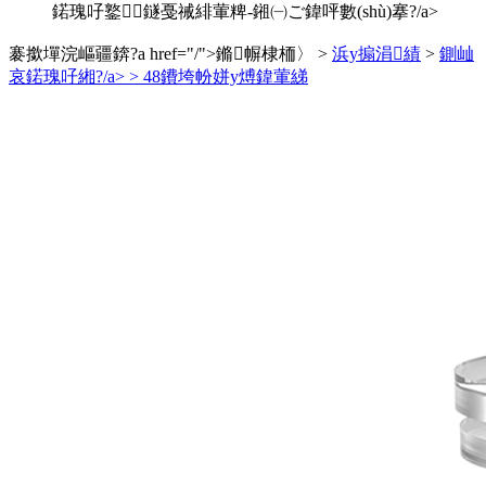
鍩瑰吇鐜鐩戞祴緋葷粺-鎺㈠ご鍏呯數(shù)搴?/a>
褰撳墠浣嶇疆錛?a href="/">鏅幈棣栭〉
>
浜у搧涓績
>
鍘屾
哀鍩瑰吇緗?/a> >
48鐨垮帉姘у煿鍏葷綈