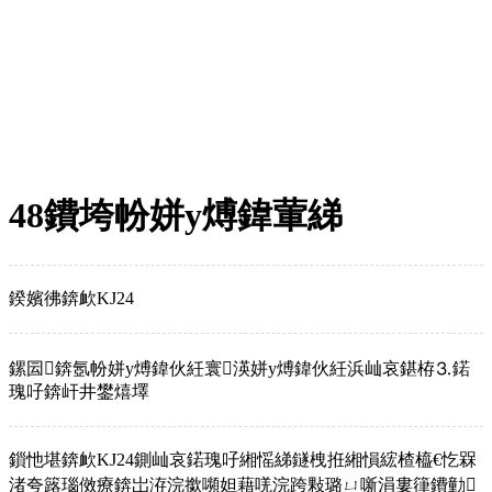
48鐨垮帉姘у煿鍏葷綈
鍨嬪彿錛欰KJ24
鏍囩錛氬帉姘у煿鍏伙紝寰渶姘у煿鍏伙紝浜屾哀鍖栫⒊鍩
瑰吇錛屽井鐢熺墿
鎻忚堪錛欰KJ24鍘屾哀鍩瑰吇緗愮綈鐩栧拰緗愪綋楂橀€忔槑
渚夸簬瑙傚療錛岀洊浣撳嚬妲藉唴浣跨敤璐ㄩ噺涓婁箻鐨勭