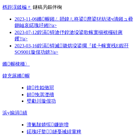
榪斿洖鍒楄〃
鐩稿叧鏂伴椈
2023-11-06
鏅幈鎺ㄥ嚭鍏ㄦ柊鍙爢鍙犲紡渚ч潰鎺ュ彛
鍘屾哀鍩瑰吇緗?/a>
2023-07-12
鍠滆锝滄伃鍠滄垜鍙歌幏寰椾袱欏硅蔣
钁?/a>
2023-03-16
鍠滆锝滅璐烘垜鍙擱『鍒╄幏寰桟E鍜孖
SO9001璇佷功錛?/a>
鏅幈棣栭〉
鍏充簬鏅幈
鍏徃姒傚喌
鍞悗淇濋殰
璧勮川璇佷功
浜у搧涓績
澶氭皵婧愮鐮旂増
鍩瑰吇鐜鐩戞祴緋葷粺